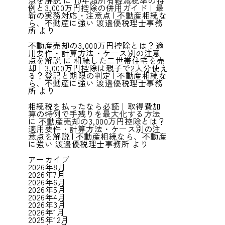
点を解説
に
10年超所有軽減税率の特
例と3,000万円控除の併用ガイド｜最
新の実務対応・注意点 | 不動産相続な
ら、不動産に強い 渡邉優税理士事務
所
より
不動産売却の3,000万円控除とは？適
用要件・計算方法・ケース別の注意
点を解説
に
相続した二世帯住宅を売
却｜3,000万円控除は親子で2人分使え
る？登記と期限の判定 | 不動産相続な
ら、不動産に強い 渡邉優税理士事務
所
より
相続税を払ったなら必読｜取得費加
算の特例で手残りを最大化する方法
に
不動産売却の3,000万円控除とは？
適用要件・計算方法・ケース別の注
意点を解説 | 不動産相続なら、不動産
に強い 渡邉優税理士事務所
より
アーカイブ
2026年8月
2026年7月
2026年6月
2026年5月
2026年4月
2026年3月
2026年1月
2025年12月