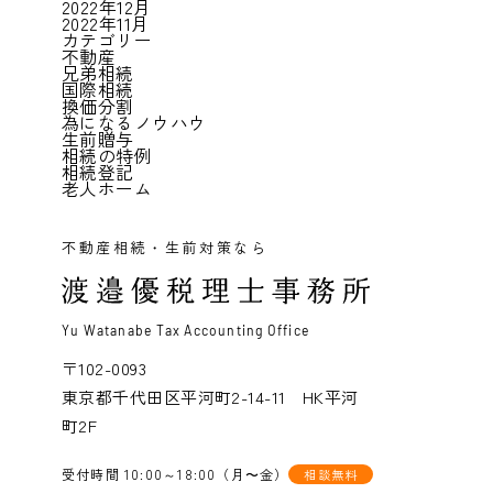
2022年12月
2022年11月
カテゴリー
不動産
兄弟相続
国際相続
換価分割
為になるノウハウ
生前贈与
相続の特例
相続登記
老人ホーム
不動産相続・生前対策なら
Yu Watanabe Tax Accounting Office
〒102-0093
東京都千代田区平河町2-14-11 HK平河
町2F
受付時間 10:00～18:00（月〜金）
相談無料