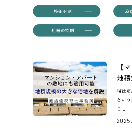
換価分割
為
相続の特例
【マ
地積
相続財
という
こ...
2025.