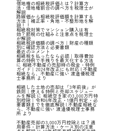
借地権の相続税評価とは？計算方
法・借地権割合の調べ方を税理士が
解説
路線価から相続税評価額を計算する
方法｜補正率・角地・不整形地を解
説！！
相続税対策でマンション購入は有
効？節税の仕組みと注意点を税理士
が解説
相続税評価額の調べ方｜財産の種類
別に確認方法と必要書類
最近のコメント
相続税を払ったなら必読｜取得費加
算の特例で手残りを最大化する方法
に
相続不動産の売却時の税金・特例
ガイド｜2024年改正にも対応 | 不動産
相続なら、不動産に強い 渡邉優税理
士事務所
より
相続した土地の売却は「3年前後」が
鉄則｜使える特例と売却スケジュー
ルを解説
に
相続空き家の3,000万円特
別控除｜令和6年改正・1億円判定・必
要書類までを徹底解説 | 不動産相続な
ら、不動産に強い 渡邉優税理士事務
所
より
不動産売却の3,000万円控除とは？適
用要件・計算方法・ケース別の注意