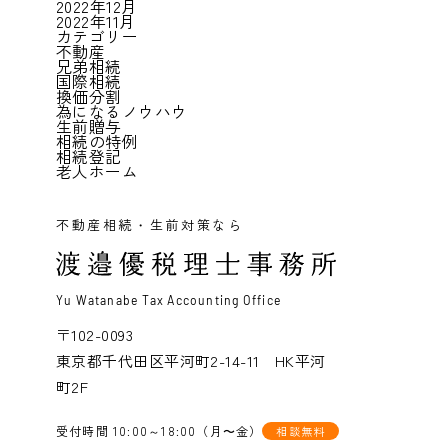
2022年12月
2022年11月
カテゴリー
不動産
兄弟相続
国際相続
換価分割
為になるノウハウ
生前贈与
相続の特例
相続登記
老人ホーム
不動産相続・生前対策なら
Yu Watanabe Tax Accounting Office
〒102-0093
東京都千代田区平河町2-14-11 HK平河
町2F
受付時間 10:00～18:00（月〜金）
相談無料