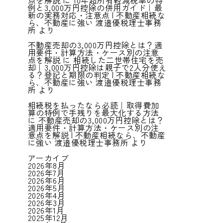
点を解説
に
10年超所有軽減税率の特
例と3,000万円控除の併用ガイド｜最
新の実務対応・注意点 | 不動産相続な
ら、不動産に強い 渡邉優税理士事務
所
より
不動産売却の3,000万円控除とは？適
用要件・計算方法・ケース別の注意
点を解説
に
相続した二世帯住宅を売
却｜3,000万円控除は親子で2人分使え
る？登記と期限の判定 | 不動産相続な
ら、不動産に強い 渡邉優税理士事務
所
より
相続税を払ったなら必読｜取得費加
算の特例で手残りを最大化する方法
に
不動産売却の3,000万円控除とは？
適用要件・計算方法・ケース別の注
意点を解説 | 不動産相続なら、不動産
に強い 渡邉優税理士事務所
より
アーカイブ
2026年8月
2026年7月
2026年6月
2026年5月
2026年4月
2026年3月
2026年1月
2025年12月