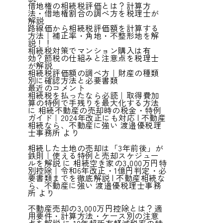
借地権の相続税評価とは？計算方
法・借地権割合の調べ方を税理士が
解説
路線価から相続税評価額を計算する
方法｜補正率・角地・不整形地を解
説！！
相続税対策でマンション購入は有
効？節税の仕組みと注意点を税理士
が解説
相続税評価額の調べ方｜財産の種類
別に確認方法と必要書類
最近のコメント
相続税を払ったなら必読｜取得費加
算の特例で手残りを最大化する方法
に
相続不動産の売却時の税金・特例
ガイド｜2024年改正にも対応 | 不動産
相続なら、不動産に強い 渡邉優税理
士事務所
より
相続した土地の売却は「3年前後」が
鉄則｜使える特例と売却スケジュー
ルを解説
に
相続空き家の3,000万円特
別控除｜令和6年改正・1億円判定・必
要書類までを徹底解説 | 不動産相続な
ら、不動産に強い 渡邉優税理士事務
所
より
不動産売却の3,000万円控除とは？適
用要件・計算方法・ケース別の注意