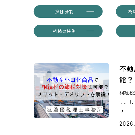
換価分割
為
相続の特例
不動
能？
相続税
す。し
リ...
2026.