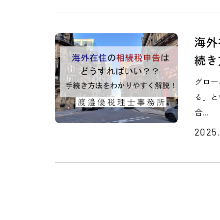
海外
続き
グロー
る」と
合...
2025.