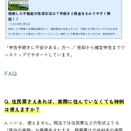
相続した不動産の売却方法は？手続きと税金をわかりやすく解
説！！
2024年5月8日
相続した不動産には固定資産税など、維持管理が発生するため、活用する予定がないのであれば早
めに手放すことを検討した方がいいでしょう。相続した不動産を売却するためには、相続登記手続
を行ったうえで売却する必要があるため、通常の不動産の売却よりも手続きが複雑になってしまい
ます。 ここでは「相続した不動産の売却を効率的に行う方法」について、具体的にわかりやすく解
「申告手続きに不安がある」方へ ／ 売却から確定申告までワ
説します。相続する不動産が空き家になる場合など、相続後に不動産の売却を検討されている方
ンストップでサポートしています。
は、ぜひ最後までお付き合いください。 相続開始か...
FAQ
Q. 住民票さえあれば、実際に住んでいなくても特例
は使えますか？
A. いいえ、使えません。税法では住民票などの形式よりも
「居住の実態」が最優先されます。税務署は公共料金の使用