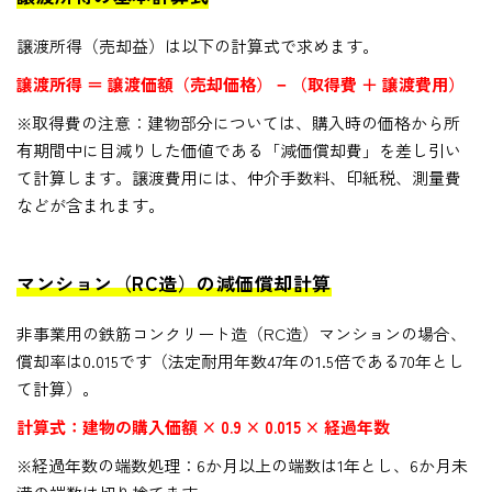
譲渡所得（売却益）は以下の計算式で求めます。
譲渡所得 ＝ 譲渡価額（売却価格） − （取得費 ＋ 譲渡費用）
※取得費の注意：建物部分については、購入時の価格から所
有期間中に目減りした価値である「減価償却費」を差し引い
て計算します。譲渡費用には、仲介手数料、印紙税、測量費
などが含まれます。
マンション（RC造）の減価償却計算
非事業用の鉄筋コンクリート造（RC造）マンションの場合、
償却率は0.015です（法定耐用年数47年の1.5倍である70年とし
て計算）。
計算式：建物の購入価額 × 0.9 × 0.015 × 経過年数
※経過年数の端数処理：6か月以上の端数は1年とし、6か月未