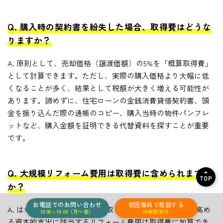
Q. 購入時の契約書を紛失した場合、取得費はどうな
りますか？
A. 原則として、売却価格（譲渡価額）の5%を「概算取得費」
として計算できます。ただし、実際の購入価格より大幅に低
くなることが多く、結果として税額が大きく増える可能性が
あります。諦めずに、住宅ローンの金銭消費貸借契約書、頭
金を振り込んだ際の通帳のコピー、購入当時の物件パンフレ
ットなど、購入金額を証明できる代替資料を探すことが重要
です。
Q. 大規模リフォーム費用は取得費に含められます
か？
お電話でのお問い合わせ
初回無料で
相談する
A. はい。設備の取り替えや間取り変更など、資産価値を高め
10:00～18:00（月〜金）
24時間受付
る資本的支出に該当するリフォーム費用は取得費に加算でき