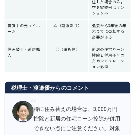
住した場合のみ。
空き家特例はマン
ション不可
賃貸中の元マイホ
△（期限あり）
退去から3年後の年
ーム
末までに売却する
必要がある
住み替え・新居購
○（選択制）
新居の住宅ローン
入
控除と併用不可の
ためシミュレーシ
ョン必須
税理士・渡邉優からのコメント
“
特に住み替えの場合は、3,000万円
控除と新居の住宅ローン控除が併用
できない点にご注意ください。対象