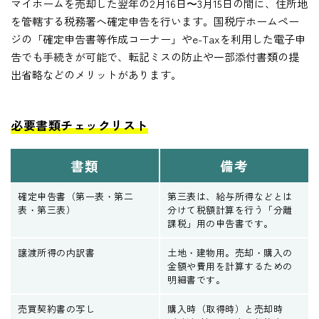
マイホームを売却した翌年の2月16日〜3月15日の間に、住所地
を管轄する税務署へ確定申告を行います。国税庁ホームペー
ジの「確定申告書等作成コーナー」やe-Taxを利用した電子申
告でも手続きが可能で、転記ミスの防止や一部添付書類の提
出省略などのメリットがあります。
必要書類チェックリスト
書類
備考
確定申告書（第一表・第二
第三表は、給与所得などとは
表・第三表）
分けて税額計算を行う「分離
課税」用の申告書です。
譲渡所得の内訳書
土地・建物用。売却・購入の
金額や費用を計算するための
明細書です。
売買契約書の写し
購入時（取得時）と売却時