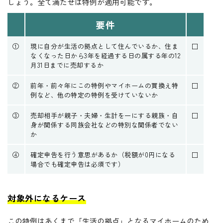
しょう。全て満たせば特例が適用可能です。
要件
①
現に自分が生活の拠点として住んでいるか、住ま
□
なくなった日から3年を経過する日の属する年の12
月31日までに売却するか
②
前年・前々年にこの特例やマイホームの買換え特
□
例など、他の特定の特例を受けていないか
③
売却相手が親子・夫婦・生計を一にする親族・自
□
身が関係する同族会社などの特別な関係者でない
か
④
確定申告を行う意思があるか（税額が0円になる
□
場合でも確定申告は必須です）
対象外になるケース
この特例はあくまで「生活の拠点」となるマイホームのため