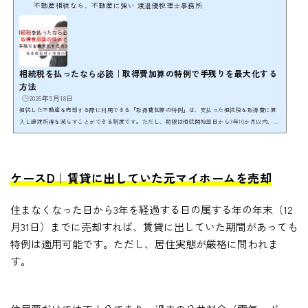
不動産相続なら、不動産に強い 渡邉優税理士事務所
相続税を払ったなら必読｜取得費加算の特例で手残りを最大化する
方法
2026年5月18日
相続した不動産を売却する際に利用できる「取得費加算の特例」は、支払った相続税を取得費に算
入し譲渡所得を減らすことができる制度です。ただし、期限は相続開始翌日から3年10か月以内、譲
渡所得の特例である空き家特例との併用は不可なので、どちらの制度を利用したほうが有利になる
のかのシミュレーションが重要になります。※本記事は一般的な解説です。個別の税務判断は税理
士にご相談ください。 不動産相続相談 年間100件の実績初回無料相談 ／ LINE ／ 03-5357-1539≫ お
問い合わせはこちら相続によって取得した土地や建物...
ケースD｜賃貸に出していた元マイホームを売却
住まなくなった日から3年を経過する日の属する年の年末（12
月31日）までに売却すれば、賃貸に出していた期間があっても
特例は適用可能です。ただし、居住実態が厳格に問われま
す。