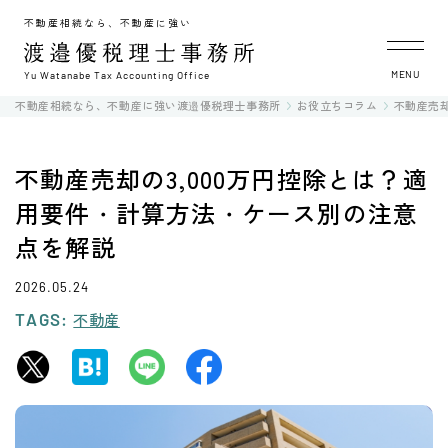
不動産相続なら、不動産に強い
MENU
Yu Watanabe Tax Accounting Office
不動産相続なら、不動産に強い渡邉優税理士事務所
お役立ちコラム
不動産売却
不動産売却の3,000万円控除とは？適
用要件・計算方法・ケース別の注意
点を解説
2026.05.24
TAGS:
不動産