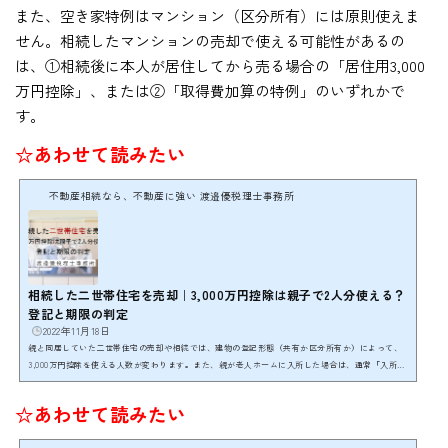
また、空き家特例はマンション（区分所有）には原則使えま
せん。相続したマンションの売却で使える可能性があるの
は、①相続後に本人が居住してから売る場合の「居住用3,000
万円控除」、または②「取得費加算の特例」のいずれかで
す。
☆あわせて読みたい
不動産相続なら、不動産に強い 渡邉優税理士事務所
相続した二世帯住宅を売却｜3,000万円控除は親子で2人分使える？
登記と期限の判定
2022年11月18日
親と同居していた二世帯住宅の売却や相続では、建物の登記形態（共有か区分所有か）によって、
3,000万円控除を使える人数が変わります。また、親が老人ホームに入所した場合は、通常「入所
日」を起算点として3年後の年末までが売却期限です。生前売却か相続後売却かの判断も含め、まず
は登記簿の確認と期限管理が欠かせません。※本記事は一般的な解説です。非常に高度な税務判断
☆あわせて読みたい
を伴うため、個別のケースは必ず税理士にご相談ください。 不動産相続相談 年間100件の実績初回
無料相談 ／ LINE ／ 03-5357-1539≫ お問い合わせはこち...