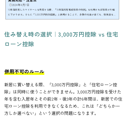
2024年4月7日
10年超所有したマイホームを売却する際、「10年超所有軽減税率の特例」を利用すれば税率が大幅
に下がります。さらに「3,000万円特別控除」と併用することで、多額の利益が出ても、税負担を大
きく軽減できます。ただし、所有期間や、住宅ローン控除との選択、2025年以降の申告ルールの変
化など、実務上の注意点が多数存在します。確実に節税するため、早めに税理士へご相談くださ
い。※本記事は一般的な解説です。個別の税務判断は税理士にご相談ください。 不動産相続相談 年
住み替え時の選択｜3,000万円控除 vs 住宅
間100件の実績初回無料相談 ／ LINE ／ 03-5357-1539≫ ...
ローン控除
併用不可のルール
新居に買い替える際、「3,000万円控除」と「住宅ローン控
除」は同時に使うことができません。3,000万円控除を受けた
年を含む入居年とその前2年・後3年の計6年間は、新居での住
宅ローン控除を利用できなくなるため、これは「どちらか一
方しか選べない」という選択の問題になります。