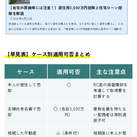
【自宅の買換時には注意！】居住用3,000万円控除と住宅ローン控
除を解説
2024年9月22日
現在住んでいる自宅を売却し、新たに自宅を購入する場合、または先に新しい自宅を購入し、その
後に以前住んでいた自宅を売却する場合には、「居住用3,000万円控除の特例と住宅ローン控除のど
ちらを利用するのか」の検討が必要です。 しっかりと検討せずに一度申告を行ってしまうと、取り
返しがつかない場合もあります。ここでは、「居住用3,000万円控除と住宅ローン控除の関係性、ど
ちらを利用したほうがいいのかの検討方法、そして既に申告した場合の対処方法」について詳しく
解説します。 自宅の買い替えを検討されている...
【早見表】ケース別適用可否まとめ
ケース
適用可否
主な注意点
本人が居住して売
○
RC造の減価償却を
却
考慮して取得費を
計算する
夫婦共有名義で売
○（各自3,000万
建物名義を持たな
却
円）
い配偶者は原則適
用不可
相続した不動産
△（条件付）
相続後に本人が居