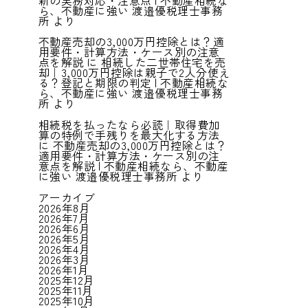
新の実務対応・注意点 | 不動産相続な
ら、不動産に強い 渡邉優税理士事務
所
より
不動産売却の3,000万円控除とは？適
用要件・計算方法・ケース別の注意
点を解説
に
相続した二世帯住宅を売
却｜3,000万円控除は親子で2人分使え
る？登記と期限の判定 | 不動産相続な
ら、不動産に強い 渡邉優税理士事務
所
より
相続税を払ったなら必読｜取得費加
算の特例で手残りを最大化する方法
に
不動産売却の3,000万円控除とは？
適用要件・計算方法・ケース別の注
意点を解説 | 不動産相続なら、不動産
に強い 渡邉優税理士事務所
より
アーカイブ
2026年8月
2026年7月
2026年6月
2026年5月
2026年4月
2026年3月
2026年1月
2025年12月
2025年11月
2025年10月