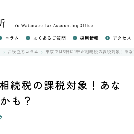
Yu Watanabe Tax Accounting Office
コラム
よくあるご質問
採用情報
アクセス
い相続税申告
所
お役立ちコラム
東京では5軒に1軒が相続税の課税対象！あ
続対策（生前対策）
相続税申告
の税務（確定申告）
が相続税の課税対象！あな
軍かも？
ウ