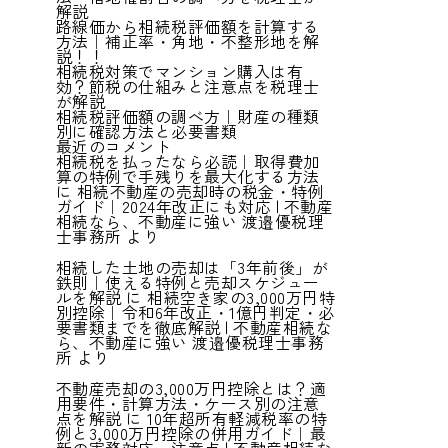
解説
路線価から相続税評価額を計算する
方法｜補正率・角地・不整形地を解
説！！
相続税対策でマンション購入は有
効？節税の仕組みと注意点を税理士
が解説
相続税評価額の調べ方｜財産の種類
別に確認方法と必要書類
最近のコメント
相続税を払ったなら必読｜取得費加
算の特例で手残りを最大化する方法
に
相続不動産の売却時の税金・特例
ガイド｜2024年改正にも対応 | 不動産
相続なら、不動産に強い 渡邉優税理
士事務所
より
相続した土地の売却は「3年前後」が
鉄則｜使える特例と売却スケジュー
ルを解説
に
相続空き家の3,000万円特
別控除｜令和6年改正・1億円判定・必
要書類までを徹底解説 | 不動産相続な
ら、不動産に強い 渡邉優税理士事務
所
より
不動産売却の3,000万円控除とは？適
用要件・計算方法・ケース別の注意
点を解説
に
10年超所有軽減税率の特
例と3,000万円控除の併用ガイド｜最