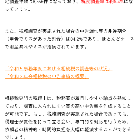
地調査件数は8,556件になっており、
税務調査率は約6.4%
にな
っています。
また、税務調査が実施された場合の申告漏れ等の非違割合
（申告でミスがあった割合）は84.2%であり、ほとんどケース
で財産漏れやミスが指摘されています。
「令和５事務年度における相続税の調査等の状況」
「令和３年分相続税の申告事績の概要」
相続税専門の税理士は、税務署が着目しやすい論点を熟知し
ており、調査に入られにくい質の高い申告書を作成すること
が可能です。もし、税務調査が実施された場合であっても、
税理士が責任を持って立ち会い、専門的な対応を行うため、
依頼者の精神的・時間的負担を大幅に軽減することができる
でしょう。