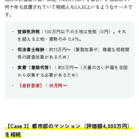
何十年も放置されていて相続人も3人以上いるようなケースで
す。
登録免許税
：100万円以下の土地は免税（0円）。それ
を超える土地・建物のみ 0.4％。
司法書士報酬
：約15万円〜（筆数加算や、複雑な相続関
係の調査加算があるため）
実費（書類代等）
：約3万円〜（大量の古い戸籍を全国
から収集する必要があるため）
【合計目安】：25万円〜
【Case 3】都市部のマンション（評価額4,000万円）
を相続