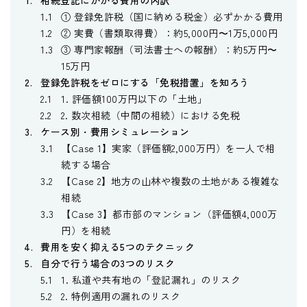
① 登録免許税（国に納める税金）必ずかかる費用
② 実費（書類取得費）：約5,000円〜1万5,000円
③ 専門家報酬（司法書士への報酬）：約5万円〜
15万円
登録免許税をゼロにする「免税措置」を知ろう
1. 評価額100万円以下の「土地」
2. 数次相続（中間の相続）における免税
ケース別・費用シミュレーション
【Case 1】実家（評価額2,000万円）を一人で相
続する場合
【Case 2】地方の山林や複数の土地がある複雑な
相続
【Case 3】都市部のマンション（評価額4,000万
円）を相続
費用を安く抑える5つのテクニック
自分で行う場合の3つのリスク
1. 私道や共有地の「登記漏れ」のリスク
2. 特例適用の漏れのリスク