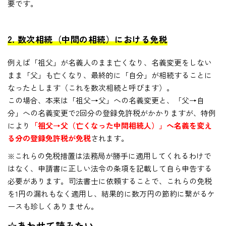
要です。
2. 数次相続（中間の相続）における免税
例えば「祖父」が名義人のまま亡くなり、名義変更をしない
まま「父」も亡くなり、最終的に「自分」が相続することに
なったとします（これを数次相続と呼びます）。
この場合、本来は「祖父→父」への名義変更と、「父→自
分」への名義変更で2回分の登録免許税がかかりますが、特例
により
「祖父→父（亡くなった中間相続人）」へ名義を変え
る分の登録免許税が免税
されます。
※これらの免税措置は法務局が勝手に適用してくれるわけで
はなく、申請書に正しい法令の条項を記載して自ら申告する
必要があります。司法書士に依頼することで、これらの免税
を1円の漏れもなく適用し、結果的に数万円の節約に繋がるケ
ースも珍しくありません。
☆あわせて読みたい