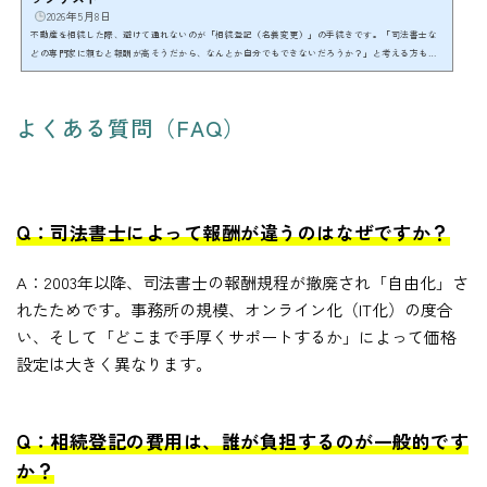
2026年5月8日
不動産を相続した際、避けて通れないのが「相続登記（名義変更）」の手続きです。「司法書士な
どの専門家に頼むと報酬が高そうだから、なんとか自分でもできないだろうか？」と考える方も少
なくないのではないでしょうか。 特に2024年（令和6年）4月1日からは相続登記が法律で義務化さ
れ、不動産を取得したことを知った日から3年以内に申請を行わなければ「10万円以下の過料」が科
される可能性があるため、ますます焦りを感じている方も多いでしょう。 結論から言えば、相続登
よくある質問（FAQ）
記を自分で行うことは可能です。しかし、途中で...
Q：司法書士によって報酬が違うのはなぜですか？
A：2003年以降、司法書士の報酬規程が撤廃され「自由化」さ
れたためです。事務所の規模、オンライン化（IT化）の度合
い、そして「どこまで手厚くサポートするか」によって価格
設定は大きく異なります。
Q：相続登記の費用は、誰が負担するのが一般的です
か？