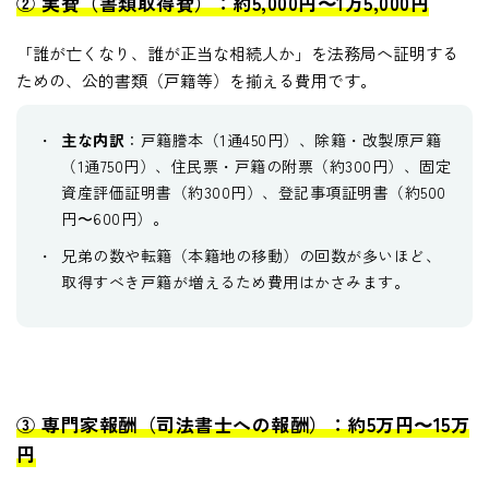
② 実費（書類取得費）：約5,000円〜1万5,000円
「誰が亡くなり、誰が正当な相続人か」を法務局へ証明する
ための、公的書類（戸籍等）を揃える費用です。
主な内訳
：戸籍謄本（1通450円）、除籍・改製原戸籍
（1通750円）、住民票・戸籍の附票（約300円）、固定
資産評価証明書（約300円）、登記事項証明書（約500
円〜600円）。
兄弟の数や転籍（本籍地の移動）の回数が多いほど、
取得すべき戸籍が増えるため費用はかさみます。
③ 専門家報酬（司法書士への報酬）：約5万円〜15万
円