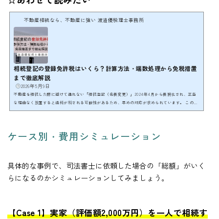
不動産相続なら、不動産に強い 渡邉優税理士事務所
相続登記の登録免許税はいくら？計算方法・端数処理から免税措置
まで徹底解説
2026年5月9日
不動産を相続した際に避けて通れない「相続登記（名義変更）」2024年4月から義務化され、正当
な理由なく放置すると過料が科される可能性があるため、早めの対応が求められています。 この手
続きで必ず発生する費用が「登録免許税」です。司法書士に依頼しても自分で申請しても、国に納
めるこの税額自体は変わりません。登録免許税については、評価額が低い土地の免税措置が2027年
（令和9年）3月31日まで延長されたことは、節税の面でのポイントになります。 ここでは、はじめ
ケース別・費用シミュレーション
ての方でも1円単位まで正確に税額を試算できるよ...
具体的な事例で、司法書士に依頼した場合の「総額」がいく
らになるのかシミュレーションしてみましょう。
【Case 1】実家（評価額2,000万円）を一人で相続す