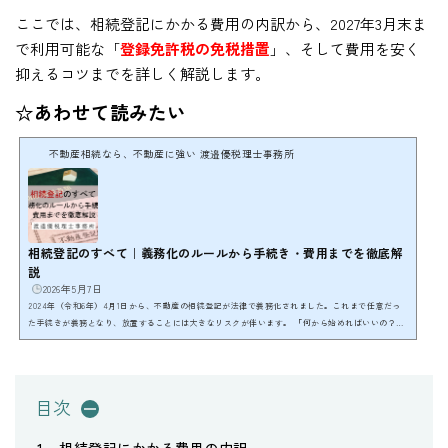
ここでは、相続登記にかかる費用の内訳から、2027年3月末ま
で利用可能な「
登録免許税の免税措置
」、そして費用を安く
抑えるコツまでを詳しく解説します。
☆あわせて読みたい
不動産相続なら、不動産に強い 渡邉優税理士事務所
相続登記のすべて｜義務化のルールから手続き・費用までを徹底解
説
2026年5月7日
2024年（令和6年）4月1日から、不動産の相続登記が法律で義務化されました。これまで任意だっ
た手続きが義務となり、放置することには大きなリスクが伴います。 「何から始めればいいの？」
「費用はいくらかかる？」「自分でもできるの？」といった疑問をお持ちの方も多いでしょう。こ
こでは、相続登記に関するあらゆる疑問を解消するための完全ガイドとして、手続きの全体像から
費用・期限までを解説します。 各章の末尾に詳細記事へのリンクを設けていますので、気になるテ
ーマから読み進めてください。義務化で何が変わっ...
目次
相続登記にかかる費用の内訳