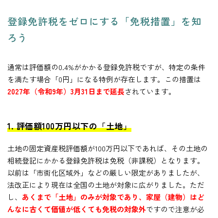
思っても、「費用がいくらかかるのか不透明で不安」「提示された見積もりが高いのか安いのか判
断できない」という悩みを抱える方は少なくありません。 かつて司法書士の報酬は全国一律の基準
登録免許税をゼロにする「免税措置」を知
がありましたが、2003年の規制緩和以降は「自由化...
ろう
通常は評価額の0.4%がかかる登録免許税ですが、特定の条件
を満たす場合「0円」になる特例が存在します。この措置は
2027年（令和9年）3月31日まで延長
されています。
1. 評価額100万円以下の「土地」
土地の固定資産税評価額が100万円以下であれば、その土地の
相続登記にかかる登録免許税は免税（非課税）となります。
以前は「市街化区域外」などの厳しい限定がありましたが、
法改正により現在は全国の土地が対象に広がりました。ただ
し、
あくまで「土地」のみが対象であり、家屋（建物）はど
んなに古くて価値が低くても免税の対象外
ですので注意が必