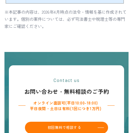
きましたが、今後は法律で定められた「義務」となります。 「うちは地方の古い土地だから価値が
ないし関係ない」「何年も前の相続だから、今更名義を変えなくてもいいだろう」と考えている方
※本記事の内容は、2026年4月時点の法令・情報を基に作成されて
こそ注意が必要です。相続登記義務化のポイントは、施行日である2024年4月1日より前に発生して
います。個別の案件については、必ず司法書士や税理士等の専門
いた過去の相続分についても、例外なく義務化の対象とな...
家にご確認ください。
Contact us
お問い合わせ・無料相談のご予約
オンライン面談可(平日10:00-18:00)
平日夜間・土日は有料(1回につき1万円)
初回無料で相談する