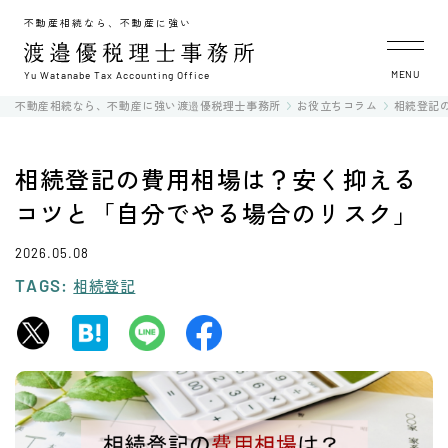
不動産相続なら、不動産に強い
MENU
Yu Watanabe Tax Accounting Office
不動産相続なら、不動産に強い渡邉優税理士事務所
お役立ちコラム
相続登記
相続登記の費用相場は？安く抑える
コツと「自分でやる場合のリスク」
2026.05.08
TAGS:
相続登記