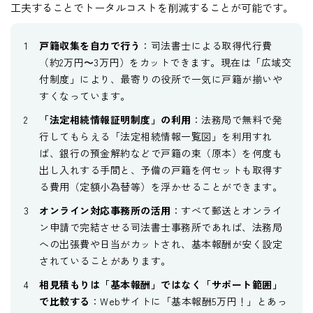
工夫することでトータルコストを削減することが可能です。
戸籍収集を自力で行う
：司法書士による取得代行費
（約2万円〜3万円）をカットできます。現在は「広域交
付制度」により、最寄りの役所で一気に戸籍が揃いや
すくなっています。
「法定相続情報証明制度」の利用
：法務局で無料で発
行してもらえる「法定相続情報一覧図」を利用すれ
ば、銀行の預金解約などで戸籍の束（原本）を何度も
出し入れする手間と、予備の戸籍を何セットも取得す
る費用（定額小為替等）を浮かせることができます。
オンライン対応事務所の活用
：すべて郵送とオンライ
ン申請で完結させる司法書士事務所であれば、法務局
への出張費や日当がカットされ、基本報酬が安く設定
されていることがあります。
相見積もりは「基本報酬」ではなく「サポート範囲」
で比較する
：Webサイトに「基本報酬5万円！」とあっ