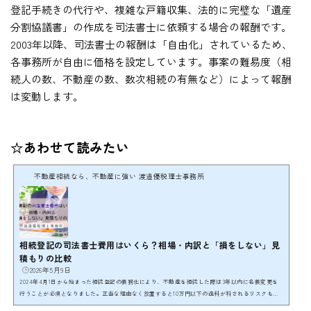
登記手続きの代行や、複雑な戸籍収集、法的に完璧な「遺産
分割協議書」の作成を司法書士に依頼する場合の報酬です。
2003年以降、司法書士の報酬は「自由化」されているため、
各事務所が自由に価格を設定しています。事案の難易度（相
続人の数、不動産の数、数次相続の有無など）によって報酬
は変動します。
☆あわせて読みたい
不動産相続なら、不動産に強い 渡邉優税理士事務所
相続登記の司法書士費用はいくら？相場・内訳と「損をしない」見
積もりの比較
2026年5月9日
2024年4月1日から始まった相続登記の義務化により、不動産を相続した際は3年以内に名義変更を
行うことが必須となりました。正当な理由なく放置すると10万円以下の過料が科されるリスクもあ
り、司法書士への依頼を検討している方が増加しています。 しかし、いざ司法書士に相談しようと