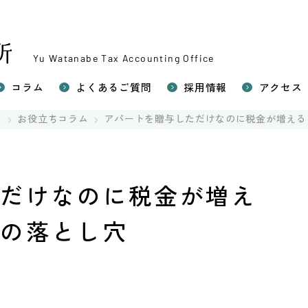
Yu Watanabe Tax Accounting Office
コラム
よくあるご質問
採用情報
アクセス
い相続税申告
所
お役立ちコラム
アパートを贈与しただけなのに税金が増える
続対策（生前対策）
相続税申告
の税務（確定申告）
ただけなのに税金が増え
」の落とし穴