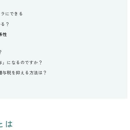
ャラにできる
かる？
係性
？
贈与」になるのですか？
、贈与税を抑える方法は？
とは