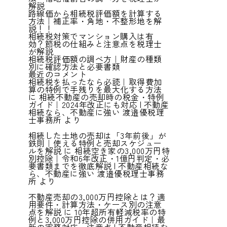
解説
路線価から相続税評価額を計算する
方法｜補正率・角地・不整形地を解
説！！
相続税対策でマンション購入は有
効？節税の仕組みと注意点を税理士
が解説
相続税評価額の調べ方｜財産の種類
別に確認方法と必要書類
最近のコメント
相続税を払ったなら必読｜取得費加
算の特例で手残りを最大化する方法
に
相続不動産の売却時の税金・特例
ガイド｜2024年改正にも対応 | 不動産
相続なら、不動産に強い 渡邉優税理
士事務所
より
相続した土地の売却は「3年前後」が
鉄則｜使える特例と売却スケジュー
ルを解説
に
相続空き家の3,000万円特
別控除｜令和6年改正・1億円判定・必
要書類までを徹底解説 | 不動産相続な
ら、不動産に強い 渡邉優税理士事務
所
より
不動産売却の3,000万円控除とは？適
用要件・計算方法・ケース別の注意
点を解説
に
10年超所有軽減税率の特
例と3,000万円控除の併用ガイド｜最