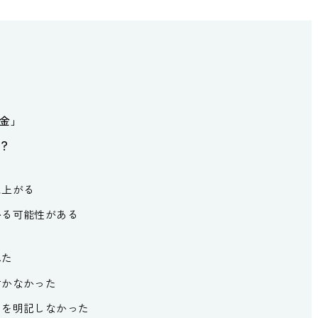
金」
？
ね上がる
かる可能性がある
れた
付かなかった
」を明記しなかった