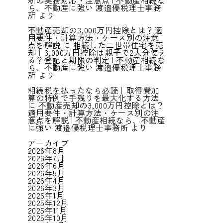
新の実務対応・注意点 | 不動産相続な
ら、不動産に強い 渡邉優税理士事務
所
より
不動産売却の3,000万円控除とは？適
用要件・計算方法・ケース別の注意
点を解説
に
相続した二世帯住宅を売
却｜3,000万円控除は親子で2人分使え
る？登記と期限の判定 | 不動産相続な
ら、不動産に強い 渡邉優税理士事務
所
より
相続税を払ったなら必読｜取得費加
算の特例で手残りを最大化する方法
に
不動産売却の3,000万円控除とは？
適用要件・計算方法・ケース別の注
意点を解説 | 不動産相続なら、不動産
に強い 渡邉優税理士事務所
より
アーカイブ
2026年8月
2026年7月
2026年6月
2026年5月
2026年4月
2026年3月
2026年1月
2025年12月
2025年11月
2025年10月