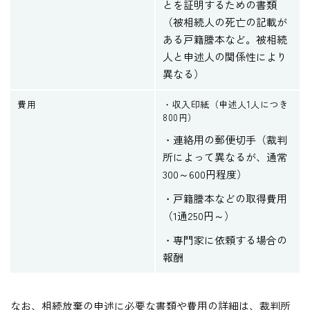
とを証明するための書類
（被相続人の死亡の記載が
ある戸籍謄本など。被相続
人と申述人の関係性により
異なる）
費用
・収入印紙（申述人1人につき
800円）
・連絡用の郵便切手（裁判
所によって異なるが、通常
300～600円程度）
・戸籍謄本などの取得費用
（1通250円～）
・専門家に依頼する場合の
報酬
なお、相続放棄の申述に必要な書類や費用の詳細は、裁判所