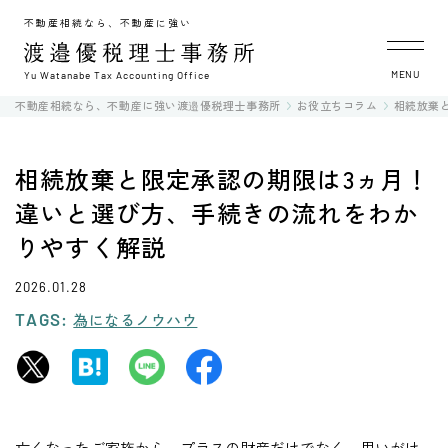
不動産相続なら、不動産に強い
MENU
Yu Watanabe Tax Accounting Office
不動産相続なら、不動産に強い渡邉優税理士事務所
お役立ちコラム
相続放棄
相続放棄と限定承認の期限は3ヵ月！
違いと選び方、手続きの流れをわか
りやすく解説
2026.01.28
TAGS:
為になるノウハウ
亡くなったご家族から、プラスの財産だけでなく、思いがけ