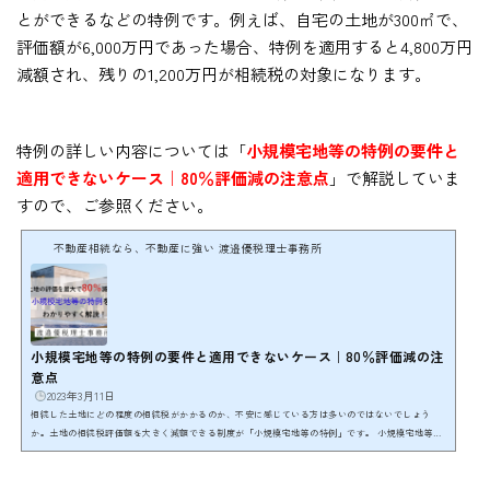
とができるなどの特例です。例えば、自宅の土地が300㎡で、
評価額が6,000万円であった場合、特例を適用すると4,800万円
減額され、残りの1,200万円が相続税の対象になります。
特例の詳しい内容については「
小規模宅地等の特例の要件と
適用できないケース｜80％評価減の注意点
」で解説していま
すので、ご参照ください。
不動産相続なら、不動産に強い 渡邉優税理士事務所
小規模宅地等の特例の要件と適用できないケース｜80％評価減の注
意点
2023年3月11日
相続した土地にどの程度の相続税がかかるのか、不安に感じている方は多いのではないでしょう
か。土地の相続税評価額を大きく減額できる制度が「小規模宅地等の特例」です。 小規模宅地等の
特例は、相続税の特例の中でも一番重要な特例であり、特例の要件を満たし、適用することで相続
した土地の相続税評価額を最大80％減額することができます。 例えば、相続税評価額が1億円の宅
地で特例を利用すると80％減額の2,000万円まで相続税評価額を引き下げることが可能です。小規模