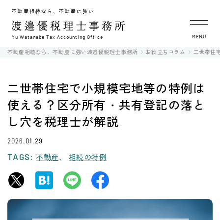
不動産相続なら、不動産に強い
MENU
Yu Watanabe Tax Accounting Office
不動産相続なら、不動産に強い渡邉優税理士事務所
お役立ちコラム
二世帯住
二世帯住宅で小規模宅地等の特例は
使える？区分所有・共有登記の落と
し穴を税理士が解説
2026.01.29
TAGS:
不動産
相続の特例