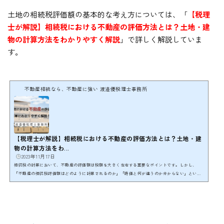
宅地等の特例を利用出来るか出来ないかによって、...
土地の相続税評価額の基本的な考え方については、「
【税理
士が解説】相続税における不動産の評価方法とは？土地・建
物の計算方法をわかりやすく解説
」で詳しく解説していま
す。
不動産相続なら、不動産に強い 渡邉優税理士事務所
【税理士が解説】相続税における不動産の評価方法とは？土地・建
物の計算方法をわ...
2023年11月17日
相続税の計算において、不動産の評価額は税額を大きく左右する重要なポイントです。しかし、
「不動産の相続税評価額はどのように計算されるのか」「時価と何が違うのか分からない」という
方も多いのではないでしょうか。 不動産の価格は「一物六価」といわれるように複数の価格が存在
し、相続税ではその中でも独自の評価方法が用いられます。相続税評価額は、基本的には「時価＝
相続税評価額」になりますが、不動産や非上場の株式などの時価を算出することは簡単ではありま
せん。そのため、不動産の相続税評価額は「財産評価基本...