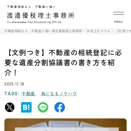
不動産相続なら、不動産に強い
MENU
Yu Watanabe Tax Accounting Office
不動産相続なら、不動産に強い渡邉優税理士事務所
お役立ちコラム
【文例つ
【文例つき】不動産の相続登記に必
要な遺産分割協議書の書き方を紹
介！
2025.11.18
TAGS:
不動産
為になるノウハウ