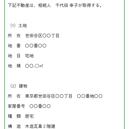
下記不動産は、相続人 千代田 幸子が取得する。
（1）土地
所 在 世田谷区〇〇丁目
地 番 〇〇番〇〇
地 目 宅地
地 積 〇〇.○㎡
（2）建物
所 在 東京都世田谷区〇〇丁目 〇〇番地〇〇
家屋番号 〇〇番〇〇
種 類 居宅
構 造 木造瓦葺２階建