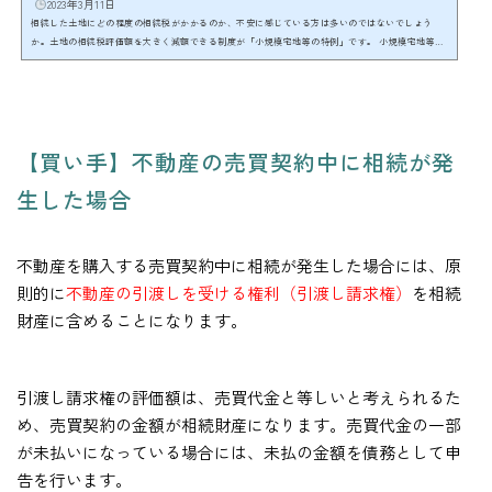
2023年3月11日
相続した土地にどの程度の相続税がかかるのか、不安に感じている方は多いのではないでしょう
か。土地の相続税評価額を大きく減額できる制度が「小規模宅地等の特例」です。 小規模宅地等の
特例は、相続税の特例の中でも一番重要な特例であり、特例の要件を満たし、適用することで相続
した土地の相続税評価額を最大80％減額することができます。 例えば、相続税評価額が1億円の宅
地で特例を利用すると80％減額の2,000万円まで相続税評価額を引き下げることが可能です。小規模
宅地等の特例を利用出来るか出来ないかによって、...
【買い手】不動産の売買契約中に相続が発
生した場合
不動産を購入する売買契約中に相続が発生した場合には、原
則的に
不動産の引渡しを受ける権利（引渡し請求権）
を相続
財産に含めることになります。
引渡し請求権の評価額は、売買代金と等しいと考えられるた
め、売買契約の金額が相続財産になります。売買代金の一部
が未払いになっている場合には、未払の金額を債務として申
告を行います。