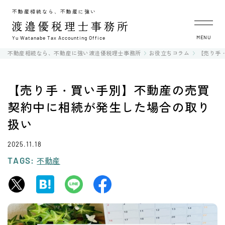
不動産相続なら、不動産に強い
MENU
Yu Watanabe Tax Accounting Office
不動産相続なら、不動産に強い渡邉優税理士事務所
お役立ちコラム
【売り手
【売り手・買い手別】不動産の売買
契約中に相続が発生した場合の取り
扱い
2025.11.18
TAGS:
不動産