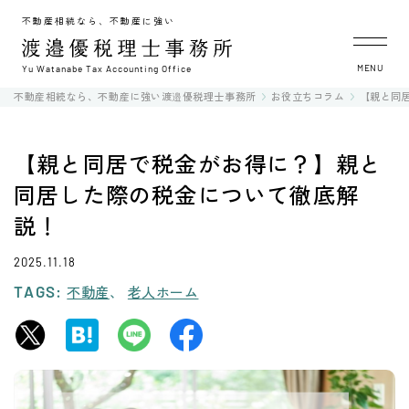
不動産相続なら、不動産に強い
MENU
Yu Watanabe Tax Accounting Office
不動産相続なら、不動産に強い渡邉優税理士事務所
お役立ちコラム
【親と同
【親と同居で税金がお得に？】親と
同居した際の税金について徹底解
説！
2025.11.18
TAGS:
不動産
老人ホーム