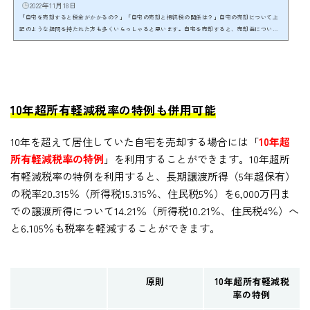
2022年11月18日
「自宅を売却すると税金がかかるの？」「自宅の売却と相続税の関係は？」自宅の売却について上
記のような疑問を持たれた方も多くいらっしゃると思います。自宅を売却すると、売却益について
は所得税が課税されます。しかし、要件を満たすことで売却益が出た場合でも、その売却益を3,000
万円まで控除してくれる特例があります。 ここでは、大きな節税効果を持つ「居住用財産の3,000
万円控除の特例」を詳しく解説し、相続税との関係性について見ていきたいと思います。居住用財
産の3,000万円控除の特例を利用できるかどうかで税額に...
10年超所有軽減税率の特例も併用可能
10年を超えて居住していた自宅を売却する場合には「
10年超
所有軽減税率の特例
」を利用することができます。10年超所
有軽減税率の特例を利用すると、長期譲渡所得（5年超保有）
の税率20.315％（所得税15.315％、住民税5％）を6,000万円ま
での譲渡所得について14.21％（所得税10.21％、住民税4％）へ
と6.105％も税率を軽減することができます。
原則
10年超所有軽減税
率の特例