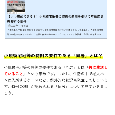
【いつ売却できる？】小規模宅地等の特例の適用を受けて不動産を
売却する要件
2022年11月18日
「相続した不動産を売却する場合でも小規模宅地等の特例が利用できるって本当？」「小規模宅地
等の特例を利用するためには複雑な要件があるみたいだけど・・・」相続後に売却する予定の不動
産の相続税はなるべく少なくしたいと思われるのではないでしょうか？ 実は、売却する予定の不動
産であっても、一定の要件を満たすことで「小規模宅地等の特例」を利用することが可能です。小
規模宅地等の特例は、宅地の相続税評価額を最大で80％減額することができる節税効果のとても高
い制度です。 しかし、この「一定の要件」が少し...
小規模宅地等の特例の要件である「同居」とは？
小規模宅地等の特例の要件である「同居」とは「
共に生活し
ていること
」という意味です。しかし、生活の中で老人ホー
ムに入所するケースなど、例外的な状況も発生してしまいま
す。特例の利用が認められる「同居」について見ていきまし
ょう。