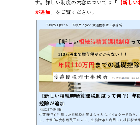
す。詳しい制度の内容については「
【新しい
が追加
」をご覧ください。
不動産相続なら、不動産に強い 渡邉優税理士事務所
【新しい相続時精算課税制度って何？】年間
控除が追加
2023年6月5日
生前贈与を利用した相続税対策はもっともポピュラーであり、
し、令和5年度税制改正により、生前贈与を利用した相続税対
しています。 税制改正により「相続時精算課税制度に創設さ
加算期間の延長」が行われ、生前贈与の仕組みが大きく変化し
制度での生前贈与を利用した対策が相続税対策のカギになると