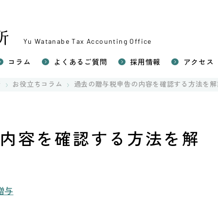
Yu Watanabe Tax Accounting Office
コラム
よくあるご質問
採用情報
アクセス
い相続税申告
所
お役立ちコラム
過去の贈与税申告の内容を確認する方法を解
続対策（生前対策）
相続税申告
の税務（確定申告）
の内容を確認する方法を解
贈与