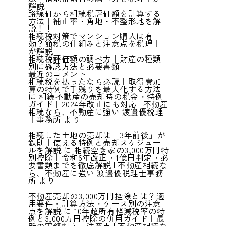
解説
路線価から相続税評価額を計算する
方法｜補正率・角地・不整形地を解
説！！
相続税対策でマンション購入は有
効？節税の仕組みと注意点を税理士
が解説
相続税評価額の調べ方｜財産の種類
別に確認方法と必要書類
最近のコメント
相続税を払ったなら必読｜取得費加
算の特例で手残りを最大化する方法
に
相続不動産の売却時の税金・特例
ガイド｜2024年改正にも対応 | 不動産
相続なら、不動産に強い 渡邉優税理
士事務所
より
相続した土地の売却は「3年前後」が
鉄則｜使える特例と売却スケジュー
ルを解説
に
相続空き家の3,000万円特
別控除｜令和6年改正・1億円判定・必
要書類までを徹底解説 | 不動産相続な
ら、不動産に強い 渡邉優税理士事務
所
より
不動産売却の3,000万円控除とは？適
用要件・計算方法・ケース別の注意
点を解説
に
10年超所有軽減税率の特
例と3,000万円控除の併用ガイド｜最