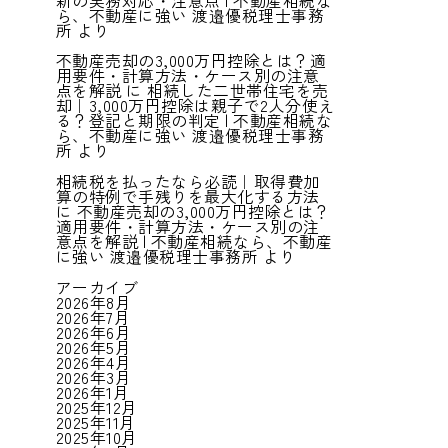
新の実務対応・注意点 | 不動産相続な
ら、不動産に強い 渡邉優税理士事務
所
より
不動産売却の3,000万円控除とは？適
用要件・計算方法・ケース別の注意
点を解説
に
相続した二世帯住宅を売
却｜3,000万円控除は親子で2人分使え
る？登記と期限の判定 | 不動産相続な
ら、不動産に強い 渡邉優税理士事務
所
より
相続税を払ったなら必読｜取得費加
算の特例で手残りを最大化する方法
に
不動産売却の3,000万円控除とは？
適用要件・計算方法・ケース別の注
意点を解説 | 不動産相続なら、不動産
に強い 渡邉優税理士事務所
より
アーカイブ
2026年8月
2026年7月
2026年6月
2026年5月
2026年4月
2026年3月
2026年1月
2025年12月
2025年11月
2025年10月