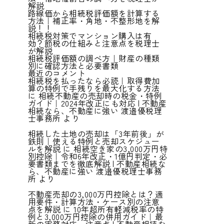
解説
路線価から相続税評価額を計算する
方法｜補正率・角地・不整形地を解
説！！
相続税対策でマンション購入は有
効？節税の仕組みと注意点を税理士
が解説
相続税評価額の調べ方｜財産の種類
別に確認方法と必要書類
最近のコメント
相続税を払ったなら必読｜取得費加
算の特例で手残りを最大化する方法
に
相続不動産の売却時の税金・特例
ガイド｜2024年改正にも対応 | 不動産
相続なら、不動産に強い 渡邉優税理
士事務所
より
相続した土地の売却は「3年前後」が
鉄則｜使える特例と売却スケジュー
ルを解説
に
相続空き家の3,000万円特
別控除｜令和6年改正・1億円判定・必
要書類までを徹底解説 | 不動産相続な
ら、不動産に強い 渡邉優税理士事務
所
より
不動産売却の3,000万円控除とは？適
用要件・計算方法・ケース別の注意
点を解説
に
10年超所有軽減税率の特
例と3,000万円控除の併用ガイド｜最