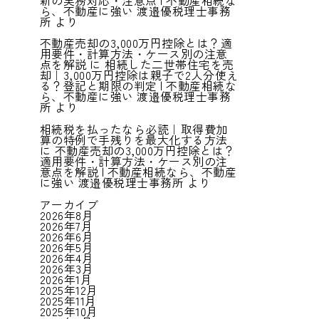
新の実務対応・注意点 | 不動産相続な
ら、不動産に強い 渡邉優税理士事務
所
より
不動産売却の3,000万円控除とは？適
用要件・計算方法・ケース別の注意
点を解説
に
相続した二世帯住宅を売
却｜3,000万円控除は親子で2人分使え
る？登記と期限の判定 | 不動産相続な
ら、不動産に強い 渡邉優税理士事務
所
より
相続税を払ったなら必読｜取得費加
算の特例で手残りを最大化する方法
に
不動産売却の3,000万円控除とは？
適用要件・計算方法・ケース別の注
意点を解説 | 不動産相続なら、不動産
に強い 渡邉優税理士事務所
より
アーカイブ
2026年8月
2026年7月
2026年6月
2026年5月
2026年4月
2026年3月
2026年1月
2025年12月
2025年11月
2025年10月