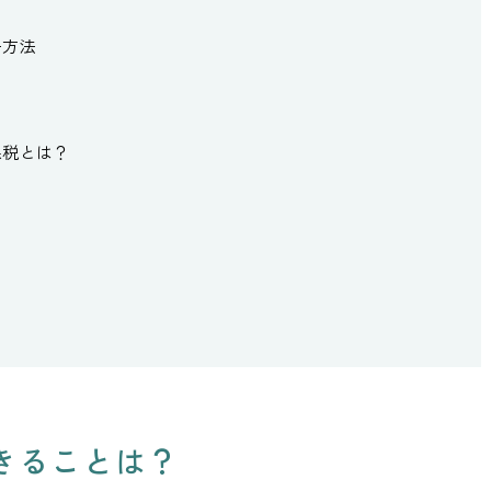
告方法
課税とは？
？
きることは？