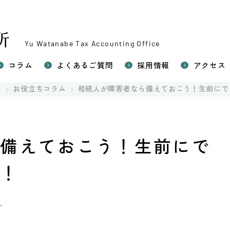
Yu Watanabe Tax Accounting Office
コラム
よくあるご質問
採用情報
アクセス
い相続税申告
所
お役立ちコラム
相続人が障害者なら備えておこう！生前にで
続対策（生前対策）
相続税申告
の税務（確定申告）
ら備えておこう！生前にで
説！
ウ