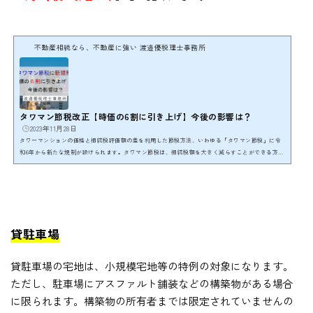
不動産相続なら、不動産に強い 渡邉優税理士事務所
タワマン節税改正【時価の6割に引き上げ】今後の影響は？
2023年11月28日
タワーマンションの価格と相続税評価額の差を利用した節税方法、いわゆる「タワマン節税」に令
和6年から新たな規制が設けられます。タワマン節税は、相続税額を大きく減らすことができる方法
として注目を浴びてきました。しかし、この方法で過度な節税が行われるケースが増えたことか
ら、課税の公平を図るために分譲マンションの相続税評価額の計算に新たなルール改正が行われま
す。 ここでは、新たな「タワマン節税規制と今後の影響」について詳しく紹介します。分譲マンシ
ョンを保有している方、購入を検討している方は、ぜひ最...
貸駐車場
貸駐車場の宅地は、小規模宅地等の特例の対象になります。
ただし、駐車場にアスファルト舗装などの構築物がある場合
に限られます。構築物の所有者までは限定されていませんの