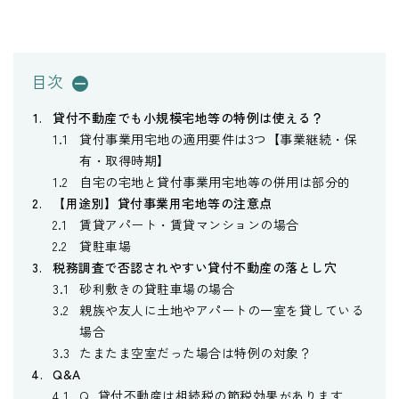
地で特例を利用すると80％減額の2,000万円まで相続税評価額を引き下げることが可能です。小規模
宅地等の特例を利用出来るか出来ないかによって、...
目次
貸付不動産でも小規模宅地等の特例は使える？
貸付事業用宅地の適用要件は3つ【事業継続・保
有・取得時期】
自宅の宅地と貸付事業用宅地等の併用は部分的
【用途別】貸付事業用宅地等の注意点
賃貸アパート・賃貸マンションの場合
貸駐車場
税務調査で否認されやすい貸付不動産の落とし穴
砂利敷きの貸駐車場の場合
親族や友人に土地やアパートの一室を貸している
場合
たまたま空室だった場合は特例の対象？
Q&A
Q. 貸付不動産は相続税の節税効果があります