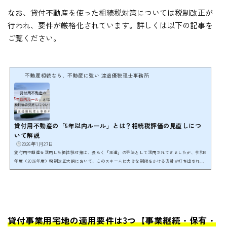
なお、貸付不動産を使った相続税対策については税制改正が
行われ、要件が厳格化されています。詳しくは以下の記事を
ご覧ください。
不動産相続なら、不動産に強い 渡邉優税理士事務所
貸付用不動産の「5年以内ルール」とは？相続税評価の見直しにつ
いて解説
2026年1月27日
貸付用不動産を活用した相続税対策は、長らく「王道」の手法として活用されてきましたが、令和8
年度（2026年度）税制改正大綱において、このスキームに大きな制限をかける方針が打ち出されま
した。 ここでは「5年以内ルール」と言われる新制度の概要と今後の貸付用不動産の取得における
注意点を解説します。 貸付用不動産の相続税評価の考え方通常、土地の相続税評価は路線価方式
（または倍率方式）、建物は固定資産税評価に基づいて行われます。路線価は地価公示価格（時
価）の8割程度、固定資産税評価額は時価の5割～7割程...
貸付事業用宅地の適用要件は3つ【事業継続・保有・