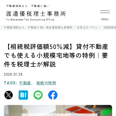
不動産相続なら、不動産に強い
MENU
Yu Watanabe Tax Accounting Office
不動産相続なら、不動産に強い渡邉優税理士事務所
お役立ちコラム
【相続税
【相続税評価額50％減】貸付不動産
でも使える小規模宅地等の特例｜要
件を税理士が解説
2026.01.29
TAGS:
不動産
相続の特例